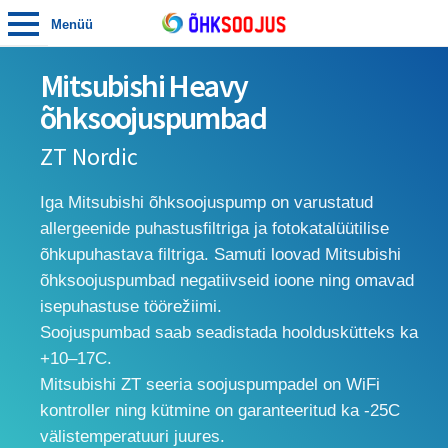
Menüü
Mitsubishi Heavy
õhksoojuspumbad
ZT Nordic
Iga Mitsubishi õhksoojuspump on varustatud
allergeenide puhastusfiltriga ja fotokatalüütilise
õhkupuhastava filtriga. Samuti loovad Mitsubishi
õhksoojuspumbad negatiivseid ioone ning omavad
isepuhastuse töörežiimi.
Soojuspumbad saab seadistada hoolduskütteks ka
+10–17C.
Mitsubishi ZT seeria soojuspumpadel on WiFi
kontroller ning kütmine on garanteeritud ka -25C
välistemperatuuri juures.