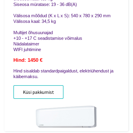
Siseosa müratase: 19 - 36 dB(A)
Välisosa mõõdud (K x L x S): 540 x 780 x 290 mm
Välisosa kaal: 34,5 kg
Multijet õhusuunajad
+10 - +17 C seadistamise võimalus
Nädalataimer
WIFI juhtimine
Hind: 1450 €
Hind sisaldab standardpaigaldust, elektriühendust ja
käibemaksu.
Küsi pakkumist