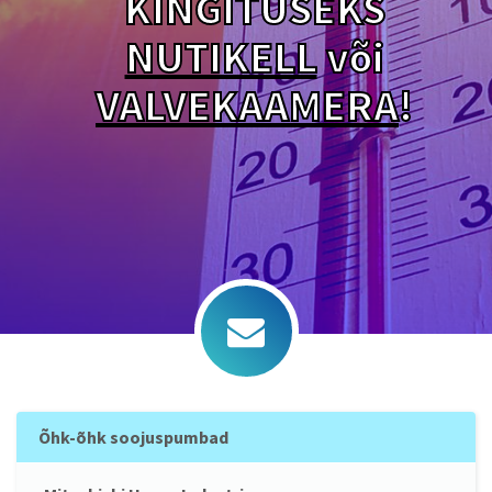
KINGITUSEKS
NUTIKELL
või
VALVEKAAMERA
!
Õhk-õhk soojuspumbad