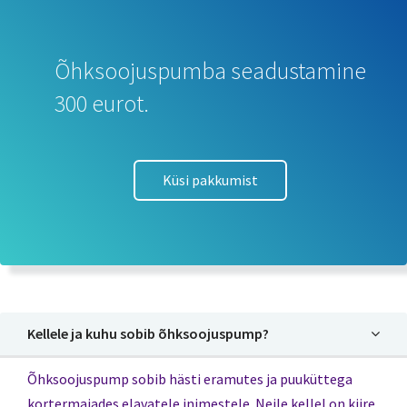
Õhksoojuspumba seadustamine
300 eurot.
Küsi pakkumist
Kellele ja kuhu sobib õhksoojuspump?
Õhksoojuspump sobib hästi eramutes ja puuküttega
kortermajades elavatele inimestele. Neile kellel on kiire