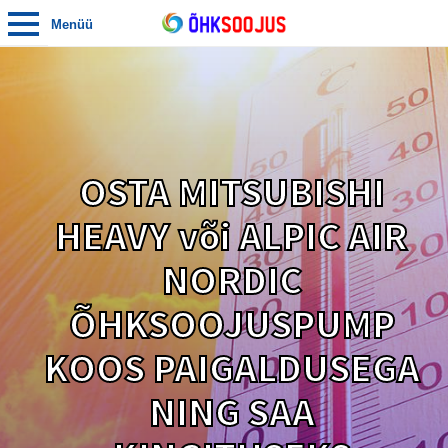
Menüü
OSTA MITSUBISHI
HEAVY või ALPIC AIR
NORDIC
ÕHKSOOJUSPUMP
KOOS PAIGALDUSEGA
NING SAA