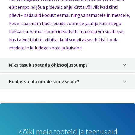
elutempo, ei jõua pidevalt ahju kütta või viibivad tihti
päevi - nädalaid kodust eemal ning vanematele inimestele,
kes ei saa enam hästi puude toomise ja ahju kütmisega
hakkama. Samuti sobib ideaalselt maakoju või suvilasse,
kus talvel tihti ei viibita, kuid soovitakse ehitist hoida
madalate kuludega sooja ja kuivana.
Miks tasub soetada õhksoojuspump?
Kuidas valida omale sobiv seade?
Kõiki meie tooteid ja teenuseid