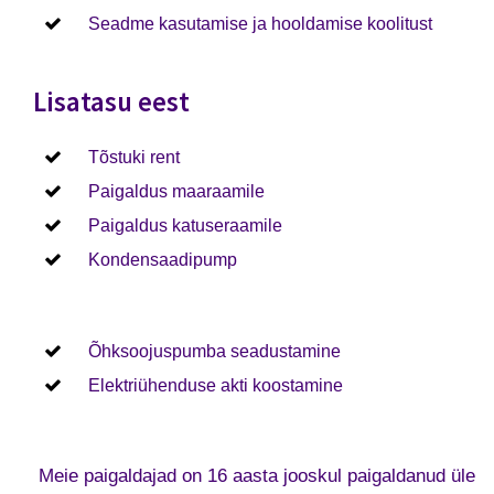
Seadme kasutamise ja hooldamise koolitust
Lisatasu eest
Tõstuki rent
Paigaldus maaraamile
Paigaldus katuseraamile
Kondensaadipump
Õhksoojuspumba seadustamine
Elektriühenduse akti koostamine
Meie paigaldajad on 16 aasta jooskul paigaldanud üle