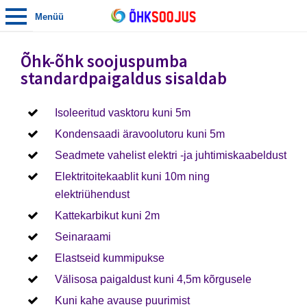
Menüü
Õhk-õhk soojuspumba
standardpaigaldus sisaldab
Isoleeritud vasktoru kuni 5m
Kondensaadi äravoolutoru kuni 5m
Seadmete vahelist elektri -ja juhtimiskaabeldust
Elektritoitekaablit kuni 10m ning
elektriühendust
Kattekarbikut kuni 2m
Seinaraami
Elastseid kummipukse
Välisosa paigaldust kuni 4,5m kõrgusele
Kuni kahe avause puurimist