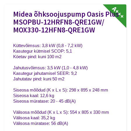
A+++
Midea õhksoojuspump Oasis Plus
MSOPBU-12HRFN8-QRE1GW/
MOX330-12HFN8-QRE1GW
Küttevõimsus: 3,8 kW (0,8 - 7,2 kW)
Kasutegur kütmisel SCOP: 5,1
Köetav pind: kuni 100 m2
Jahutusvõimsus: 3,5 kW (1,0 - 4,8 kW)
Kasutegur jahutamisel SEER: 9,2
Jahutatav pind: kuni 50 m2
Siseosa mõõdud (K x L x S): 298 x 895 x 248 mm
Siseosa kaal: 12,6 kg
Siseosa müratase: 20 - 45 dB(A)
Välisosa mõõdud (K x L x S): 554 x 805 x 330 mm
Välisosa kaal: 35,2 kg
Välisosa müratase: 56 dB(A)