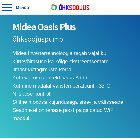
Menüü
Midea Oasis Plus
õhksoojuspump
Midea invertertehnoloogia tagab vajaliku
küttevõimsuse ka kõige ekstreemsemate
ilmastikutingimuste korral.
Küttevõimsuse efektiivsus A+++
Kütmine madalal välistemperatuuril –35°C
Niiskuse kontroll
Stiilne moodsa kujundusega sise- ja välisseade
Seadmetel on tehase poolt paigaldatud WiFi
moodul.